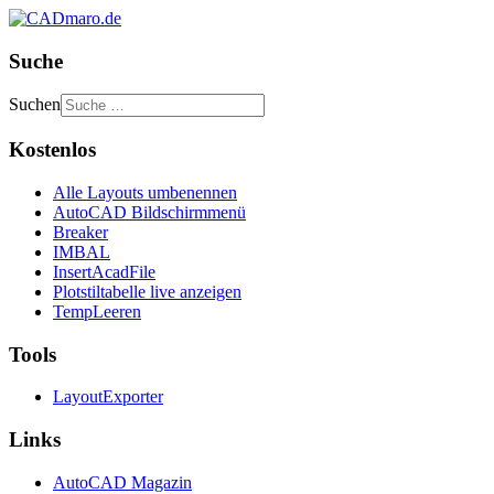
Suche
Suchen
Kostenlos
Alle Layouts umbenennen
AutoCAD Bildschirmmenü
Breaker
IMBAL
InsertAcadFile
Plotstiltabelle live anzeigen
TempLeeren
Tools
LayoutExporter
Links
AutoCAD Magazin