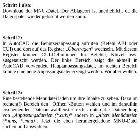
Schritt 1 also:
Download der MNU-Datei. Der Ablageort ist unerheblich, da die
Datei später wieder gelöscht werden kann.
Schritt 2:
In AutoCAD die Benutzeranpassung aufrufen (Befehl ABI oder
CUI) und dort auf das Register „
Übertragen
“ wechseln. Mit diesem
Register können CUI-Definitionen für Befehle, Kürzel usw.
ausgetauscht werden. Der linke Bereich zeigt die aktuell in
AutoCAD verwendete Hauptanpassungsdatei, im rechten Bereich
könnte eine neue Anpassungsdatei erzeugt werden. Wir aber wollen:
Schritt 3:
Eine bestehende Menüdatei laden um ihre Inhalte zu sehen. Dazu im
rechten(!) Bereich den „Öffnen“-Button wählen und im daraufhin
erscheinenden Dateiauswahlfenster rechts unten die Dateiendung
von „
Anpassungsdateien (*.cuix)
“ ändern in „
Ältere Menüdateien
(*.mns, *.mnu)
“. Jetzt die eben heruntergeladene MNU-Datei
suchen und auswählen.