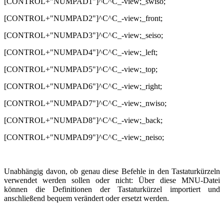
[CONTROL+"NUMPAD1"]^C^C_-view;_swiso;
[CONTROL+"NUMPAD2"]^C^C_-view;_front;
[CONTROL+"NUMPAD3"]^C^C_-view;_seiso;
[CONTROL+"NUMPAD4"]^C^C_-view;_left;
[CONTROL+"NUMPAD5"]^C^C_-view;_top;
[CONTROL+"NUMPAD6"]^C^C_-view;_right;
[CONTROL+"NUMPAD7"]^C^C_-view;_nwiso;
[CONTROL+"NUMPAD8"]^C^C_-view;_back;
[CONTROL+"NUMPAD9"]^C^C_-view;_neiso;
Unabhängig davon, ob genau diese Befehle in den Tastaturkürzeln
verwendet werden sollen oder nicht: Über diese MNU-Datei
können die Definitionen der Tastaturkürzel importiert und
anschließend bequem verändert oder ersetzt werden.