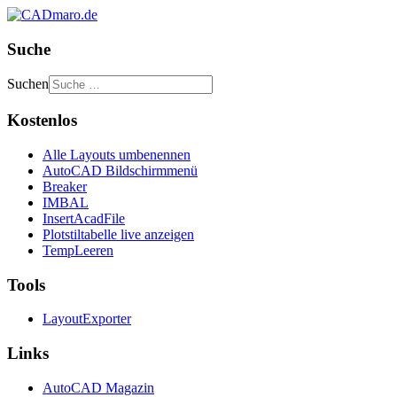
Suche
Suchen
Kostenlos
Alle Layouts umbenennen
AutoCAD Bildschirmmenü
Breaker
IMBAL
InsertAcadFile
Plotstiltabelle live anzeigen
TempLeeren
Tools
LayoutExporter
Links
AutoCAD Magazin