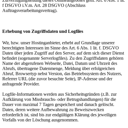
Zurverfügungstellung dieses Onlineangebotes gem. Art. 6 Abs. 1 lit.
f DSGVO i.V.m. Art. 28 DSGVO (Abschluss
Auftragsverarbeitungsvertrag).
Erhebung von Zugriffsdaten und Logfiles
Wir, bzw. unser Hostinganbieter, erhebt auf Grundlage unserer
berechtigten Interessen im Sinne des Art. 6 Abs. 1 lit. f. DSGVO
Daten über jeden Zugriff auf den Server, auf dem sich dieser Dienst
befindet (sogenannte Serverlogfiles). Zu den Zugriffsdaten gehören
Name der abgerufenen Webseite, Datei, Datum und Uhrzeit des
Abrufs, übertragene Datenmenge, Meldung über erfolgreichen
Abruf, Browsertyp nebst Version, das Betriebssystem des Nutzers,
Referrer URL (die zuvor besuchte Seite), IP-Adresse und der
anfragende Provider.
Logfile-Informationen werden aus Sicherheitsgründen (z.B. zur
Aufklärung von Missbrauchs- oder Betrugshandlungen) für die
Dauer von maximal 7 Tagen gespeichert und danach gelöscht.
Daten, deren weitere Aufbewahrung zu Beweiszwecken
erforderlich ist, sind bis zur endgültigen Klärung des jeweiligen
Vorfalls von der Löschung ausgenommen.