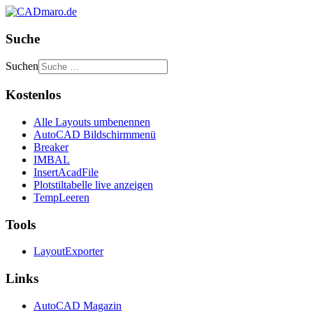
Suche
Suchen
Kostenlos
Alle Layouts umbenennen
AutoCAD Bildschirmmenü
Breaker
IMBAL
InsertAcadFile
Plotstiltabelle live anzeigen
TempLeeren
Tools
LayoutExporter
Links
AutoCAD Magazin