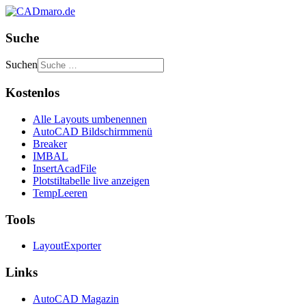
Suche
Suchen
Kostenlos
Alle Layouts umbenennen
AutoCAD Bildschirmmenü
Breaker
IMBAL
InsertAcadFile
Plotstiltabelle live anzeigen
TempLeeren
Tools
LayoutExporter
Links
AutoCAD Magazin