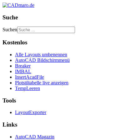
Suche
Suchen
Kostenlos
Alle Layouts umbenennen
AutoCAD Bildschirmmenü
Breaker
IMBAL
InsertAcadFile
Plotstiltabelle live anzeigen
TempLeeren
Tools
LayoutExporter
Links
AutoCAD Magazin