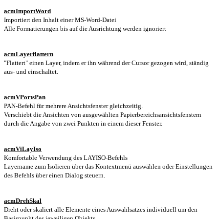
acmImportWord
Importiert den Inhalt einer MS-Word-Datei
Alle Formatierungen bis auf die Ausrichtung werden ignoriert
acmLayerflattern
"Flattert" einen Layer, indem er ihn während der Cursor gezogen wird, ständig
aus- und einschaltet.
acmVPortsPan
PAN-Befehl für mehrere Ansichtsfenster gleichzeitig.
Verschiebt die Ansichten von ausgewählten Papierbereichsansichtsfenstern
durch die Angabe von zwei Punkten in einem dieser Fenster.
acmViLayIso
Komfortable Verwendung des LAYISO-Befehls
Layername zum Isolieren über das Kontextmenü auswählen oder Einstellungen
des Befehls über einen Dialog steuern.
acmDrehSkal
Dreht oder skaliert alle Elemente eines Auswahlsatzes individuell um den
Basispunkt des jeweiligen Objekts.