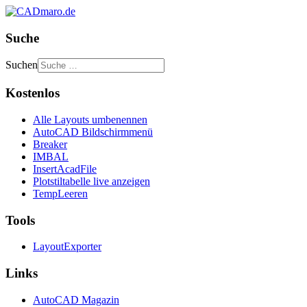
Suche
Suchen
Kostenlos
Alle Layouts umbenennen
AutoCAD Bildschirmmenü
Breaker
IMBAL
InsertAcadFile
Plotstiltabelle live anzeigen
TempLeeren
Tools
LayoutExporter
Links
AutoCAD Magazin