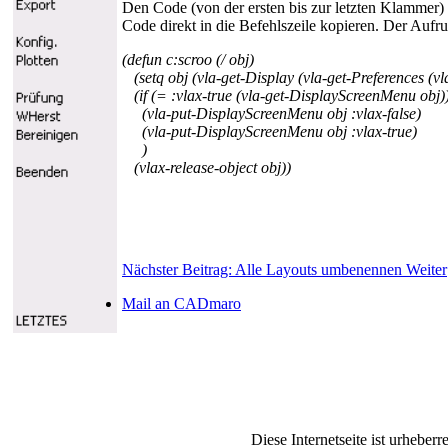
Den Code (von der ersten bis zur letzten Klammer) 
Code direkt in die Befehlszeile kopieren. Der Au
(defun c:scroo (/ obj)
(setq obj
(vla-get-Display
(vla-get-Preferences
(vl
(if (= :vlax-true (vla-get-DisplayScreenMenu obj)
(vla-put-DisplayScreenMenu obj :vlax-false)
(vla-put-DisplayScreenMenu obj :vlax-true)
)
(vlax-release-object obj)
)
Nächster Beitrag: Alle Layouts umbenennen
Weiter
Mail an CADmaro
Diese Internetseite ist urhe