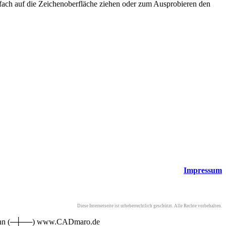
infach auf die Zeichenoberfläche ziehen oder zum Ausprobieren den
Impressum
Diese Internetseite ist urheberrechtlich geschützt. Alle Rechte vorbehalten.
offmann (─┼──) www.CADmaro.de