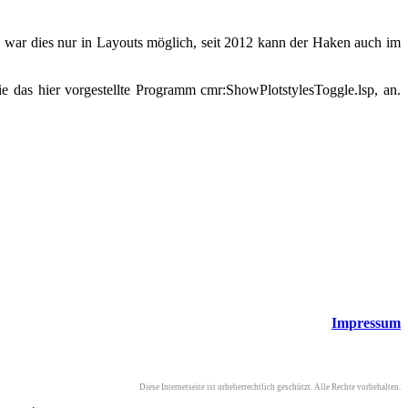
11 war dies nur in Layouts möglich, seit 2012 kann der Haken auch im
e das hier vorgestellte Programm cmr:ShowPlotstylesToggle.lsp, an.
Impressum
Diese Internetseite ist urheberrechtlich geschützt. Alle Rechte vorbehalten.