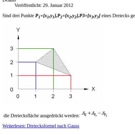
Veröffentlicht: 29. Januar 2012
Sind drei Punkte
P
=[x
,y
],P
=[x
,y
],P3=[x
,y
]
eines Dreiecks g
1
1
1
2
2
2
3
3
die Dreiecksfläche ausgedrückt werden:
Weiterlesen: Dreiecksformel nach Gauss