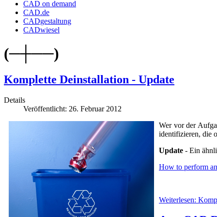
CAD on demand
CAD.de
CADgestaltung
CADwiesel
(─┼──)
Komplette Deinstallation - Update
Details
Veröffentlicht: 26. Februar 2012
Wer vor der Aufgab
identifizieren, di
Update
- Ein ähnl
How to perform an
Weiterlesen: Kompl