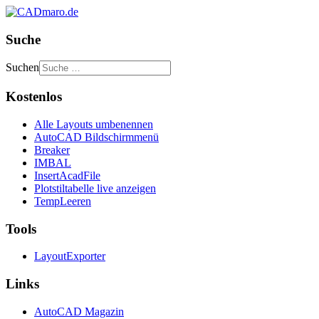
Suche
Suchen
Kostenlos
Alle Layouts umbenennen
AutoCAD Bildschirmmenü
Breaker
IMBAL
InsertAcadFile
Plotstiltabelle live anzeigen
TempLeeren
Tools
LayoutExporter
Links
AutoCAD Magazin