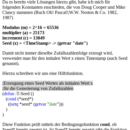
Da es bereits viele Lösungen hierzu gibt, habe ich mich für
folgenden Konstanten enschieden, die von Doug Cooper und Mike
Clancy stammen (Buch Oh! Pascal!;W.W. Norton & Co. 1982,
1987)
Modulus (m) = 2^16 = 65536
multiplier (a) = 25173
increment (c) = 13849
Seed (x) = <TimeStamp> -> (getvar "date")
Damit nicht immer dieselbe Zufallszahlenfolge erzeugt wird,
verwendet man für den initialen Wert x einen Timestamp (auch Seed
genannt).
Hierzu schreiben wir uns eine Hilfsfunktion.
;Erzeugung eines Seed Wertes als initialen Wert x
;für die Generierung von Zufallszahlen
(
defun
:T-Seed ()
(
cond
(*seed*)
((
setq
*seed* (
getvar
"
date
")))
)
)
Diese Funktion prüft mittels der Bedingungsfunktion
cond
, ob
*seed* bereits gesetzt ist. Ist *seed* bereits gesetzt gibt die Funktion