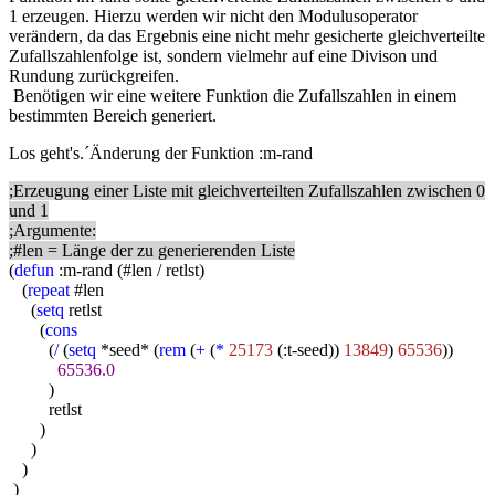
1 erzeugen. Hierzu werden wir nicht den Modulusoperator
verändern, da das Ergebnis eine nicht mehr gesicherte gleichverteilte
Zufallszahlenfolge ist, sondern vielmehr auf eine Divison und
Rundung zurückgreifen.
Benötigen wir eine weitere Funktion die Zufallszahlen in einem
bestimmten Bereich generiert.
Los geht's.´Änderung der Funktion :m-rand
;Erzeugung einer Liste mit gleichverteilten Zufallszahlen zwischen 0
und 1
;Argumente:
;#len = Länge der zu generierenden Liste
(
defun
:m-rand (#len / retlst)
(
repeat
#len
(
setq
retlst
(
cons
(
/
(
setq
*seed* (
rem
(
+
(
*
25173
(:t-seed))
13849
)
65536
))
65536.0
)
retlst
)
)
)
)