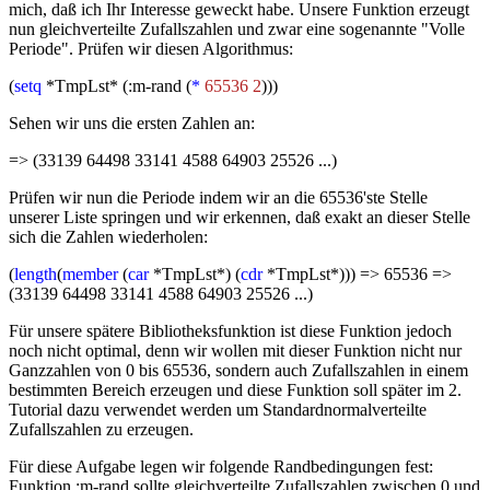
mich, daß ich Ihr Interesse geweckt habe. Unsere Funktion erzeugt
nun gleichverteilte Zufallszahlen und zwar eine sogenannte "Volle
Periode". Prüfen wir diesen Algorithmus:
(
setq
*TmpLst* (:m-rand (
*
65536 2
)))
Sehen wir uns die ersten Zahlen an:
=> (33139 64498 33141 4588 64903 25526 ...)
Prüfen wir nun die Periode indem wir an die 65536'ste Stelle
unserer Liste springen und wir erkennen, daß exakt an dieser Stelle
sich die Zahlen wiederholen:
(
length
(
member
(
car
*TmpLst*) (
cdr
*TmpLst*))) => 65536 =>
(33139 64498 33141 4588 64903 25526 ...)
Für unsere spätere Bibliotheksfunktion ist diese Funktion jedoch
noch nicht optimal, denn wir wollen mit dieser Funktion nicht nur
Ganzzahlen von 0 bis 65536, sondern auch Zufallszahlen in einem
bestimmten Bereich erzeugen und diese Funktion soll später im 2.
Tutorial dazu verwendet werden um Standardnormalverteilte
Zufallszahlen zu erzeugen.
Für diese Aufgabe legen wir folgende Randbedingungen fest:
Funktion :m-rand sollte gleichverteilte Zufallszahlen zwischen 0 und