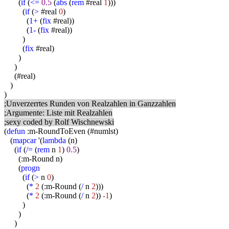
(
if
(
<=
0.5
(
abs
(
rem
#real
1
)))
(
if
(
>
#real
0
)
(
1+
(
fix
#real))
(
1-
(
fix
#real))
)
(
fix
#real)
)
)
(#real)
)
)
;Unverzerrtes Runden von Realzahlen in Ganzzahlen
;Argumente: Liste mit Realzahlen
;sexy coded by Rolf Wischnewski
(
defun
:m-RoundToEven (#numlst)
(
mapcar
'(
lambda
(n)
(
if
(
/=
(
rem
n
1
)
0.5
)
(:m-Round n)
(
progn
(
if
(
>
n
0
)
(
*
2
(:m-Round (
/
n
2
)))
(
*
2
(:m-Round (
/
n
2
))
-1
)
)
)
)