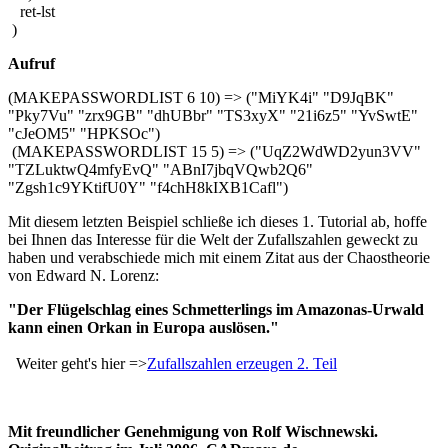
ret-lst
)
Aufruf
(MAKEPASSWORDLIST 6 10) => ("MiYK4i" "D9JqBK"
"Pky7Vu" "zrx9GB" "dhUBbr" "TS3xyX" "21i6z5" "YvSwtE"
"cJeOM5" "HPKSOc")
(MAKEPASSWORDLIST 15 5) => ("UqZ2WdWD2yun3VV"
"TZLuktwQ4mfyEvQ" "ABnI7jbqVQwb2Q6"
"Zgsh1c9YKtifU0Y" "f4chH8kIXB1Cafl")
Mit diesem letzten Beispiel schließe ich dieses 1. Tutorial ab, hoffe
bei Ihnen das Interesse für die Welt der Zufallszahlen geweckt zu
haben und verabschiede mich mit einem Zitat aus der Chaostheorie
von Edward N. Lorenz:
"Der Flügelschlag eines Schmetterlings im Amazonas-Urwald
kann einen Orkan in Europa auslösen."
Weiter geht's hier =>
Zufallszahlen erzeugen 2. Teil
Mit freundlicher Genehmigung von Rolf Wischnewski.