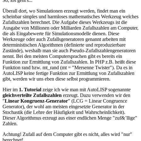
So, los geht's...
Überall dort, wo Simulationen erzeugt werden, findet man ein
scheinbar simples und harmloses mathematisches Werkzeug welches
Zufallszahlen berechnet. Die Aufgabe dieses Werkzeugs ist die
Ausgabe von Millionen oder Milliarden Zufallszahlen am Computer,
die als Eingabewerte für Simulationsmodelle dienen. Diese
Werkzeuge oder auch Zufallsgeneratoren genannt arbeiten mit
deterministischen Algorithmen (definierte und reproduzierbare
Zustände), weshalb man sie auch Pseudo-Zufallszahlengeneratoren
nennt. Bei den meisten Computersprachen gibt es bereits ein
Funktion zur Ermittlung von Zufallszahlen. In PHP z.B. heißt diese
Funktion rand bzw. mt_rand (mt = "Mersenne Twister"). Da es in
AutoLISP keine fertige Funktion zur Ermittlung von Zufallszahlen
gibt, werden wir uns eben diese selbst programmieren.
Hier im
1. Tutorial
zeige ich wie man mit AutoLISP sogenannte
gleichverteilte Zufallszahlen
erzeugt. Dazu verwenden wir den
"
Linear Kongruenz-Generator
" (LCG = Linear Congruence
Generator), der wohl am meisten eingesetzte Generator in der
Stochastik (die Lehre der Häufigkeit und Wahrscheinlichkeit).
Dieser Algorithmus erzeugt aus einer endlichen Menge "zuf&¨llige"
Zahlen.
Achtung! Zufall auf dem Computer gibt es nicht, alles wird "nur"
berechnet!