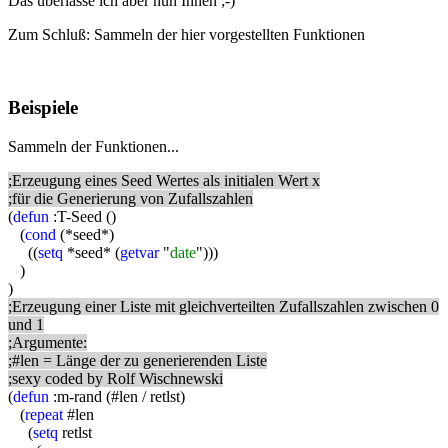
Das überlasse ich aber nun Ihnen ;-)
Zum Schluß: Sammeln der hier vorgestellten Funktionen
Beispiele
Sammeln der Funktionen...
;Erzeugung eines Seed Wertes als initialen Wert x
;für die Generierung von Zufallszahlen
(
defun
:T-Seed ()
(
cond
(*seed*)
((
setq
*seed* (
getvar
"
date
")))
)
)
;Erzeugung einer Liste mit gleichverteilten Zufallszahlen zwischen 0
und 1
;Argumente:
;#len = Länge der zu generierenden Liste
;sexy coded by Rolf Wischnewski
(
defun
:m-rand (#len / retlst)
(
repeat
#len
(
setq
retlst