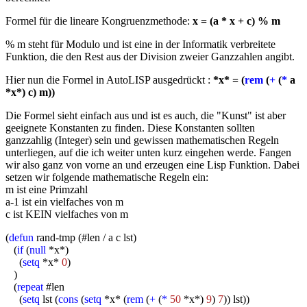
Formel für die lineare Kongruenzmethode:
x = (a * x + c) % m
% m steht für Modulo und ist eine in der Informatik verbreitete
Funktion, die den Rest aus der Division zweier Ganzzahlen angibt.
Hier nun die Formel in AutoLISP ausgedrückt :
*x* = (
rem
(
+
(
*
a
*x*) c) m))
Die Formel sieht einfach aus und ist es auch, die "Kunst" ist aber
geeignete Konstanten zu finden. Diese Konstanten sollten
ganzzahlig (Integer) sein und gewissen mathematischen Regeln
unterliegen, auf die ich weiter unten kurz eingehen werde. Fangen
wir also ganz von vorne an und erzeugen eine Lisp Funktion. Dabei
setzen wir folgende mathematische Regeln ein:
m ist eine Primzahl
a-1 ist ein vielfaches von m
c ist KEIN vielfaches von m
(
defun
rand-tmp (#len / a c lst)
(
if
(
null
*x*)
(
setq
*x*
0
)
)
(
repeat
#len
(
setq
lst (
cons
(
setq
*x* (
rem
(
+
(
*
50
*x*)
9
)
7
)) lst))