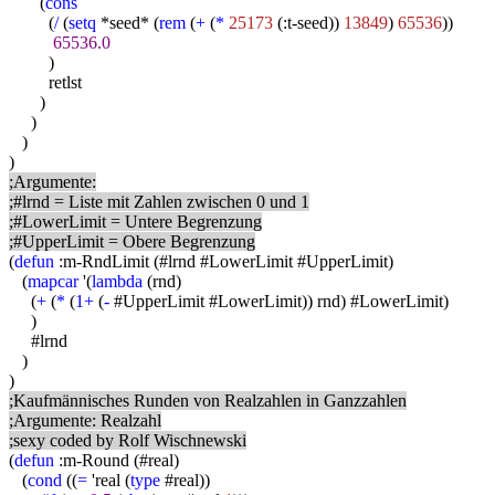
(
cons
(
/
(
setq
*seed* (
rem
(
+
(
*
25173
(:t-seed))
13849
)
65536
))
65536.0
)
retlst
)
)
)
)
;Argumente:
;#lrnd = Liste mit Zahlen zwischen 0 und 1
;#LowerLimit = Untere Begrenzung
;#UpperLimit = Obere Begrenzung
(
defun
:m-RndLimit (#lrnd #LowerLimit #UpperLimit)
(
mapcar
'(
lambda
(rnd)
(
+
(
*
(
1+
(
-
#UpperLimit #LowerLimit)) rnd) #LowerLimit)
)
#lrnd
)
)
;Kaufmännisches Runden von Realzahlen in Ganzzahlen
;Argumente: Realzahl
;sexy coded by Rolf Wischnewski
(
defun
:m-Round (#real)
(
cond
((
=
'real (
type
#real))