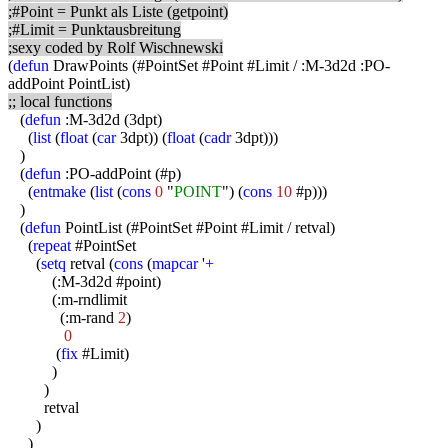
;#Point = Punkt als Liste (getpoint)
;#Limit = Punktausbreitung
;sexy coded by Rolf Wischnewski
(
defun
DrawPoints (#PointSet #Point #Limit / :M-3d2d :PO-
addPoint PointList)
;; local functions
(
defun
:M-3d2d (3dpt)
(
list
(
float
(
car
3dpt)) (
float
(
cadr
3dpt)))
)
(
defun
:PO-addPoint (#p)
(
entmake
(
list
(
cons
0
"
POINT
") (
cons
10
#p)))
)
(
defun
PointList (#PointSet #Point #Limit / retval)
(
repeat
#PointSet
(
setq
retval (
cons
(
mapcar
'
+
(:M-3d2d #point)
(:m-rndlimit
(:m-rand
2
)
0
(
fix
#Limit)
)
)
retval
)
)