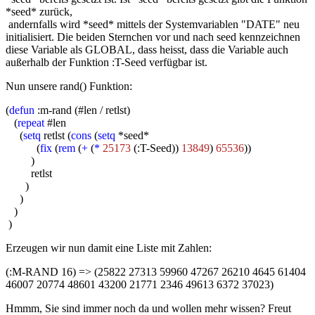
*seed* zurück,
andernfalls wird *seed* mittels der Systemvariablen "DATE" neu
initialisiert. Die beiden Sternchen vor und nach seed kennzeichnen
diese Variable als GLOBAL, dass heisst, dass die Variable auch
außerhalb der Funktion :T-Seed verfügbar ist.
Nun unsere rand() Funktion:
(
defun
:m-rand (#len / retlst)
(
repeat
#len
(
setq
retlst (
cons
(
setq
*seed*
(
fix
(
rem
(
+
(
*
25173
(:T-Seed))
13849
)
65536
))
)
retlst
)
)
)
)
Erzeugen wir nun damit eine Liste mit Zahlen:
(:M-RAND 16) => (25822 27313 59960 47267 26210 4645 61404
46007 20774 48601 43200 21771 2346 49613 6372 37023)
Hmmm, Sie sind immer noch da und wollen mehr wissen? Freut