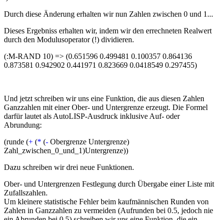
Durch diese Änderung erhalten wir nun Zahlen zwischen 0 und 1...
Dieses Ergebniss erhalten wir, indem wir den errechneten Realwert
durch den Modulusoperator (!) dividieren.
(:M-RAND 10) => (0.651596 0.499481 0.100357 0.864136
0.873581 0.942902 0.441971 0.823669 0.0418549 0.297455)
Und jetzt schreiben wir uns eine Funktion, die aus diesen Zahlen
Ganzzahlen mit einer Ober- und Untergrenze erzeugt. Die Formel
darfür lautet als AutoLISP-Ausdruck inklusive Auf- oder
Abrundung:
(runde (
+
(
*
(
-
Obergrenze Untergrenze)
Zahl_zwischen_0_und_1)Untergrenze))
Dazu schreiben wir drei neue Funktionen.
Ober- und Untergrenzen Festlegung durch Übergabe einer Liste mit
Zufallszahlen.
Um kleinere statistische Fehler beim kaufmännischen Runden von
Zahlen in Ganzzahlen zu vermeiden (Aufrunden bei 0.5, jedoch nie
ein Abrunden bei 0.5) schreiben wir uns eine Funktion, die ein