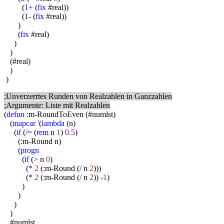
(
1+
(
fix
#real))
(
1-
(
fix
#real))
)
(
fix
#real)
)
)
(#real)
)
)
;Unverzerrtes Runden von Realzahlen in Ganzzahlen
;Argumente: Liste mit Realzahlen
(
defun
:m-RoundToEven (#numlst)
(
mapcar
'(
lambda
(n)
(
if
(
/=
(
rem
n
1
)
0.5
)
(:m-Round n)
(
progn
(
if
(
>
n
0
)
(
*
2
(:m-Round (
/
n
2
)))
(
*
2
(:m-Round (
/
n
2
))
-1
)
)
)
)
)
#numlst