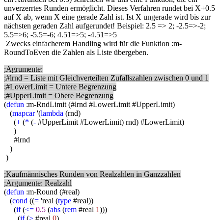
unverzerrtes Runden ermöglicht. Dieses Verfahren rundet bei X+0.5
auf X ab, wenn X eine gerade Zahl ist. Ist X ungerade wird bis zur
nächsten geraden Zahl aufgerundet! Beispiel: 2.5 => 2; -2.5=>-2;
5.5=>6; -5.5=-6; 4.51=>5; -4.51=>5
Zwecks einfacherem Handling wird für die Funktion :m-
RoundToEven die Zahlen als Liste übergeben.
;Agrumente:
;#lrnd = Liste mit Gleichverteilten Zufallszahlen zwischen 0 und 1
;#LowerLimit = Untere Begrenzung
;#UpperLimit = Obere Begrenzung
(
defun
:m-RndLimit (#lrnd #LowerLimit #UpperLimit)
(
mapcar
'(
lambda
(rnd)
(
+
(
*
(
-
#UpperLimit #LowerLimit) rnd) #LowerLimit)
)
#lrnd
)
)
;Kaufmännisches Runden von Realzahlen in Ganzzahlen
;Argumente: Realzahl
(
defun
:m-Round (#real)
(
cond
((
=
'real (
type
#real))
(
if
(
<=
0.5
(
abs
(
rem
#real
1
)))
(
if
(
>
#real
0
)