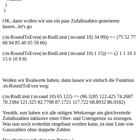
)
)
OK, dann wollen wir uns ein paar Zufallszahlen generieren
lassen...let's go
(:m-RoundToEven(:m-RndLimit (:m-rand 10) 34 99)) => (75 52 77
68 94 85 40 65 59 66)
(:m-RoundToEven(:m-RndLimit (:m-rand 10) 1 15)) => (2 1 1 10 3
15 6 10 9 8)
Wollen wir Realwerte haben, dann lassen wir einfach die Funktion
:m-RoundToEven weg:
(:m-RndLimit (:m-rand 10) 65 122) => (96.3285 122.425 74.2687
70.3384 121.325 82.7798 87.1721 117.722 68.8932 86.9182)
Yeeahh, nun haben wir alle nötigen Werkzeuge um gleichverteile
Zufallszahlen inklusive einer Ober- und Untergrenze zu erzeugen.
Was nun noch weiterhin eingebaut werden kann, ist eine Liste von
Ganzzahlen ohne doppelte Zahlen.