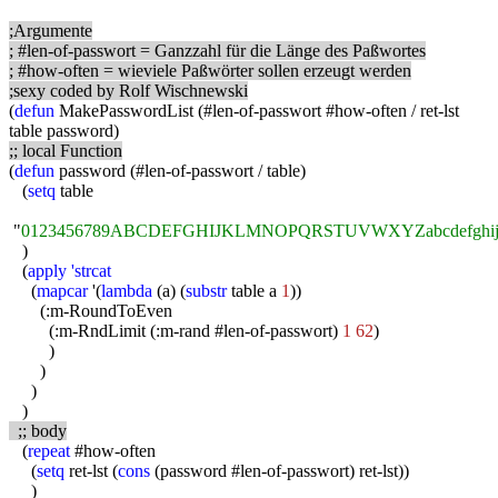
;Argumente
; #len-of-passwort = Ganzzahl für die Länge des Paßwortes
; #how-often = wieviele Paßwörter sollen erzeugt werden
;sexy coded by Rolf Wischnewski
(
defun
MakePasswordList (#len-of-passwort #how-often / ret-lst
table password)
;; local Function
(
defun
password (#len-of-passwort / table)
(
setq
table
"
0123456789ABCDEFGHIJKLMNOPQRSTUVWXYZabcdefghijkl
)
(
apply
'strcat
(
mapcar
'(
lambda
(a) (
substr
table a
1
))
(:m-RoundToEven
(:m-RndLimit (:m-rand #len-of-passwort)
1 62
)
)
)
)
)
;; body
(
repeat
#how-often
(
setq
ret-lst (
cons
(password #len-of-passwort) ret-lst))
)