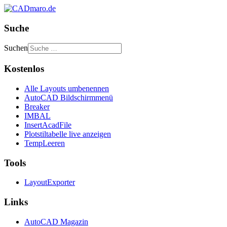
Suche
Suchen
Kostenlos
Alle Layouts umbenennen
AutoCAD Bildschirmmenü
Breaker
IMBAL
InsertAcadFile
Plotstiltabelle live anzeigen
TempLeeren
Tools
LayoutExporter
Links
AutoCAD Magazin