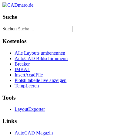
Suche
Suchen
Kostenlos
Alle Layouts umbenennen
AutoCAD Bildschirmmenü
Breaker
IMBAL
InsertAcadFile
Plotstiltabelle live anzeigen
TempLeeren
Tools
LayoutExporter
Links
AutoCAD Magazin