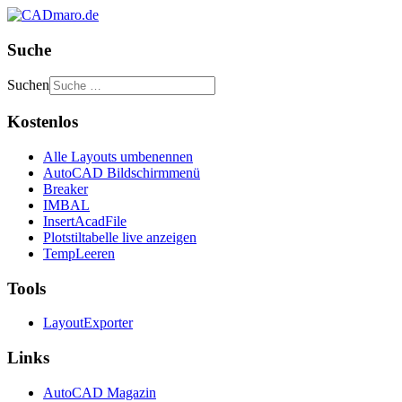
Suche
Suchen
Kostenlos
Alle Layouts umbenennen
AutoCAD Bildschirmmenü
Breaker
IMBAL
InsertAcadFile
Plotstiltabelle live anzeigen
TempLeeren
Tools
LayoutExporter
Links
AutoCAD Magazin