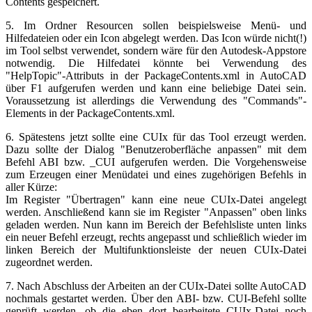
Contents gespeichert.
5. Im Ordner Resourcen sollen beispielsweise Menü- und
Hilfedateien oder ein Icon abgelegt werden. Das Icon würde nicht(!)
im Tool selbst verwendet, sondern wäre für den Autodesk-Appstore
notwendig. Die Hilfedatei könnte bei Verwendung des
"HelpTopic"-Attributs in der PackageContents.xml in AutoCAD
über F1 aufgerufen werden und kann eine beliebige Datei sein.
Voraussetzung ist allerdings die Verwendung des "Commands"-
Elements in der PackageContents.xml.
6. Spätestens jetzt sollte eine CUIx für das Tool erzeugt werden.
Dazu sollte der Dialog "Benutzeroberfläche anpassen" mit dem
Befehl ABI bzw. _CUI aufgerufen werden. Die Vorgehensweise
zum Erzeugen einer Menüdatei und eines zugehörigen Befehls in
aller Kürze:
Im Register "Übertragen" kann eine neue CUIx-Datei angelegt
werden. Anschließend kann sie im Register "Anpassen" oben links
geladen werden. Nun kann im Bereich der Befehlsliste unten links
ein neuer Befehl erzeugt, rechts angepasst und schließlich wieder im
linken Bereich der Multifunktionsleiste der neuen CUIx-Datei
zugeordnet werden.
7. Nach Abschluss der Arbeiten an der CUIx-Datei sollte AutoCAD
nochmals gestartet werden. Über den ABI- bzw. CUI-Befehl sollte
geprüft werden, ob die eben dort bearbeitete CUIx-Datei noch