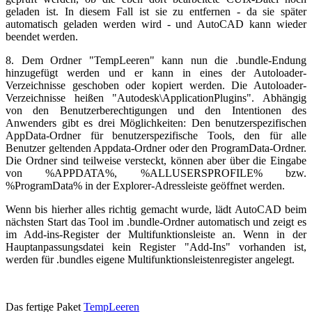
geladen ist. In diesem Fall ist sie zu entfernen - da sie später
automatisch geladen werden wird - und AutoCAD kann wieder
beendet werden.
8. Dem Ordner "TempLeeren" kann nun die .bundle-Endung
hinzugefügt werden und er kann in eines der Autoloader-
Verzeichnisse geschoben oder kopiert werden. Die Autoloader-
Verzeichnisse heißen "Autodesk\ApplicationPlugins". Abhängig
von den Benutzerberechtigungen und den Intentionen des
Anwenders gibt es drei Möglichkeiten: Den benutzerspezifischen
AppData-Ordner für benutzerspezifische Tools, den für alle
Benutzer geltenden Appdata-Ordner oder den ProgramData-Ordner.
Die Ordner sind teilweise versteckt, können aber über die Eingabe
von %APPDATA%, %ALLUSERSPROFILE% bzw.
%ProgramData% in der Explorer-Adressleiste geöffnet werden.
Wenn bis hierher alles richtig gemacht wurde, lädt AutoCAD beim
nächsten Start das Tool im .bundle-Ordner automatisch und zeigt es
im Add-ins-Register der Multifunktionsleiste an. Wenn in der
Hauptanpassungsdatei kein Register "Add-Ins" vorhanden ist,
werden für .bundles eigene Multifunktionsleistenregister angelegt.
Das fertige Paket
TempLeeren