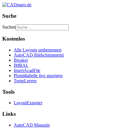
Suche
Suchen
Kostenlos
Alle Layouts umbenennen
AutoCAD Bildschirmmenü
Breaker
IMBAL
InsertAcadFile
Plotstiltabelle live anzeigen
TempLeeren
Tools
LayoutExporter
Links
AutoCAD Magazin