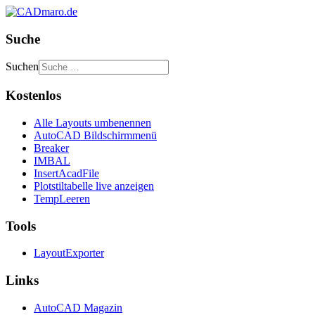
Suche
Suchen
Kostenlos
Alle Layouts umbenennen
AutoCAD Bildschirmmenü
Breaker
IMBAL
InsertAcadFile
Plotstiltabelle live anzeigen
TempLeeren
Tools
LayoutExporter
Links
AutoCAD Magazin