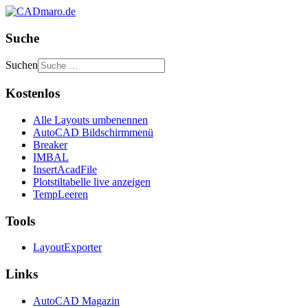
Suche
Suchen
Kostenlos
Alle Layouts umbenennen
AutoCAD Bildschirmmenü
Breaker
IMBAL
InsertAcadFile
Plotstiltabelle live anzeigen
TempLeeren
Tools
LayoutExporter
Links
AutoCAD Magazin