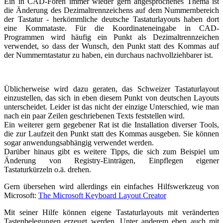
Ein in CAD-Foren immer wieder gern angesprochenes Thema ist
die Änderung des Dezimaltrennzeichens auf dem Nummernbereich
der Tastatur - herkömmliche deutsche Tastaturlayouts haben dort
eine Kommataste. Für die Koordinateneingabe in CAD-
Programmen wird häufig ein Punkt als Dezimaltrennzeichen
verwendet, so dass der Wunsch, den Punkt statt des Kommas auf
der Nummerntastatur zu haben, ein durchaus nachvollziehbarer ist.
Üblicherweise wird dazu geraten, das Schweizer Tastaturlayout
einzustellen, das sich in eben diesem Punkt von deutschen Layouts
unterscheidet. Leider ist das nicht der einzige Unterschied, wie man
nach ein paar Zeilen geschriebenen Texts feststellen wird.
Ein weiterer gern gegebener Rat ist die Installation diverser Tools,
die zur Laufzeit den Punkt statt des Kommas ausgeben. Sie können
sogar anwendungsabhängig verwendet werden.
Darüber hinaus gibt es weitere Tipps, die sich zum Beispiel um
Änderung von Registry-Einträgen, Einpflegen eigener
Tastaturkürzeln o.ä. drehen.
Gern übersehen wird allerdings ein einfaches Hilfswerkzeug von
Microsoft:
The Microsoft Keyboard Layout Creator
Mit seiner Hilfe können eigene Tastaturlayouts mit veränderten
Tastenbelegungen erzeugt werden. Unter anderem eben auch mit