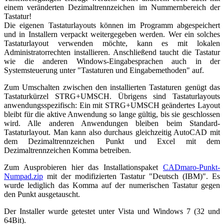
einem veränderten Dezimaltrennzeichen im Nummernbereich der
Tastatur!
Die eigenen Tastaturlayouts können im Programm abgespeichert
und in Installern verpackt weitergegeben werden. Wer ein solches
Tastaturlayout verwenden möchte, kann es mit lokalen
Administratorrechten installieren. Anschließend taucht die Tastatur
wie die anderen Windows-Eingabesprachen auch in der
Systemsteuerung unter "Tastaturen und Eingabemethoden" auf.
Zum Umschalten zwischen den installierten Tastaturen genügt das
Tastaturkürzel STRG+UMSCH. Übrigens sind Tastaturlayouts
anwendungsspezifisch: Ein mit STRG+UMSCH geändertes Layout
bleibt für die aktive Anwendung so lange gültig, bis sie geschlossen
wird. Alle anderen Anwendungen bleiben beim Standard-
Tastaturlayout. Man kann also durchaus gleichzeitig AutoCAD mit
dem Dezimaltrennzeichen Punkt und Excel mit dem
Dezimaltrennzeichen Komma betreiben.
Zum Ausprobieren hier das Installationspaket
CADmaro-Punkt-
Numpad.zip
mit der modifizierten Tastatur "Deutsch (IBM)". Es
wurde lediglich das Komma auf der numerischen Tastatur gegen
den Punkt ausgetauscht.
Der Installer wurde getestet unter Vista und Windows 7 (32 und
64Bit).